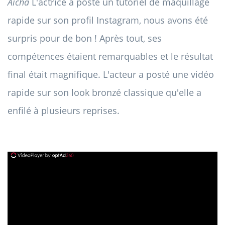
Aïcha
L'actrice a posté un tutoriel de maquillage
rapide sur son profil Instagram, nous avons été
surpris pour de bon ! Après tout, ses
compétences étaient remarquables et le résultat
final était magnifique. L'acteur a posté une vidéo
rapide sur son look bronzé classique qu'elle a
enfilé à plusieurs reprises.
ad